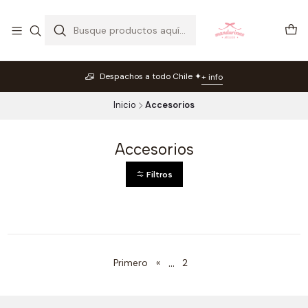
Despachos a todo Chile ✦
+ info
Inicio
Accesorios
Accesorios
Filtros
...
Primero
«
2