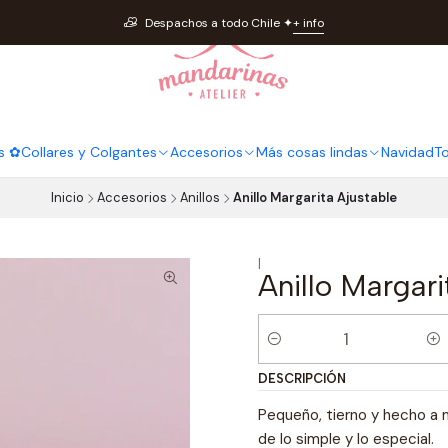
Despachos a todo Chile ✦
+ info
s ✿
Collares y Colgantes
Accesorios
Más cosas lindas
Navidad
T
Inicio
Accesorios
Anillos
Anillo Margarita Ajustable
|
Anillo Margari
Cantidad
DESCRIPCIÓN
Pequeño, tierno y hecho a ma
de lo simple y lo especial.