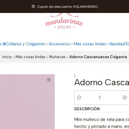
Cupón de descuento: HOLAINVIERNO
s ✿
Collares y Colgantes
Accesorios
Más cosas lindas
Navidad
T
Inicio
Más cosas lindas
Muñecas
Adorno Cascanueces Colgante
|
Adorno Casca
Cantidad
DESCRIPCIÓN
Mini muñeco de tela para co
hecho y pintado a mano, en 