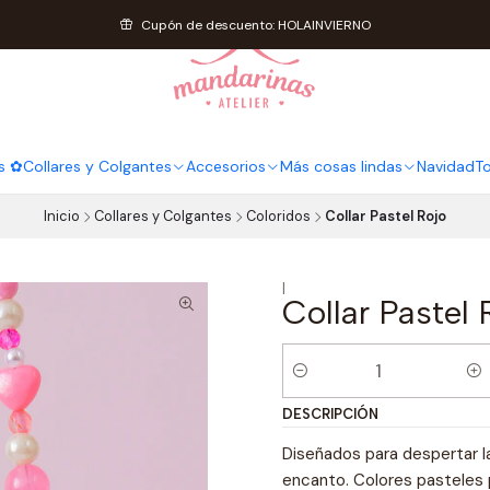
Cupón de descuento: HOLAINVIERNO
s ✿
Collares y Colgantes
Accesorios
Más cosas lindas
Navidad
T
Inicio
Collares y Colgantes
Coloridos
Collar Pastel Rojo
|
Collar Pastel 
Cantidad
DESCRIPCIÓN
Diseñados para despertar la 
encanto. Colores pasteles p